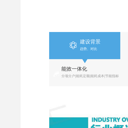
建设背景
趋势、对比
能效一体化
分项分户|能耗定额|能耗成本|节能指标