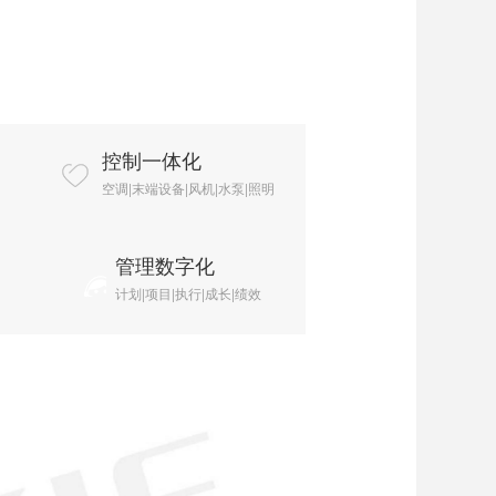
控制一体化
空调|末端设备|风机|水泵|照明
管理数字化
计划|项目|执行|成长|绩效